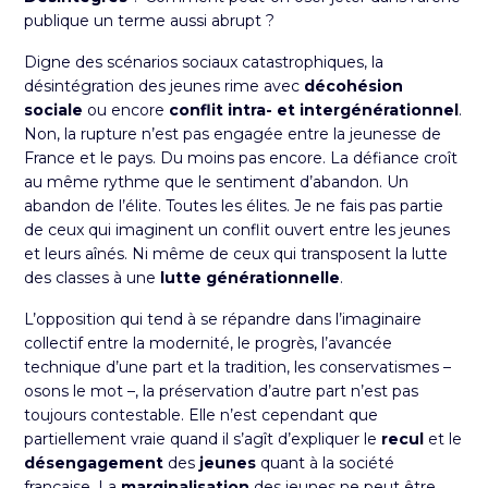
publique un terme aussi abrupt ?
Digne des scénarios sociaux catastrophiques, la
désintégration des jeunes rime avec
décohésion
sociale
ou encore
conflit intra- et intergénérationnel
.
Non, la rupture n’est pas engagée entre la jeunesse de
France et le pays. Du moins pas encore. La défiance croît
au même rythme que le sentiment d’abandon. Un
abandon de l’élite. Toutes les élites. Je ne fais pas partie
de ceux qui imaginent un conflit ouvert entre les jeunes
et leurs aînés. Ni même de ceux qui transposent la lutte
des classes à une
lutte générationnelle
.
L’opposition qui tend à se répandre dans l’imaginaire
collectif entre la modernité, le progrès, l’avancée
technique d’une part et la tradition, les conservatismes –
osons le mot –, la préservation d’autre part n’est pas
toujours contestable. Elle n’est cependant que
partiellement vraie quand il s’agît d’expliquer le
recul
et le
désengagement
des
jeunes
quant à la société
française. La
marginalisation
des jeunes ne peut être