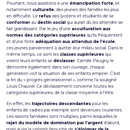
Pourtant, nous assistons à une
émancipation forte
, et
notamment
culturelle
, des jeunes des familles les plus
en difficulté. Le
refus
des lycéens et étudiants de se
conformer
au
destin social
qui aurait dû les attendre se
fait grandissant. Par le jeu d’une
acculturation aux
normes des catégories supérieures
qu’ils fréquentent
et d’une forte
adéquation aux attendus de l’école
,
ces jeunes parviennent à quitter leur milieu social. Dans le
même temps, ce sont les
classes supérieures
qui
voient leurs enfants se
déclasser
. Camille Peugny le
démontre également dans son ouvrage, chaque
génération voit la situation de ses enfants empirer. C’est
la fin du « progrès générationnel », comme l’a souligné
Louis Chauvel. Ce déclassement concerne toutes les
catégories supérieures, de la classe moyenne à l’élite.
En effet, les
trajectoires descendantes
pour les
enfants de cadres par exemple sont devenues courantes.
Les raisons familiales sont multiples, parmi lesquelles le
rejet du modèle de domination par l’argent
d’abord,
mais aussi la volonté farouche de
s’éloigner de la