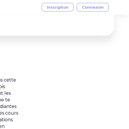
ns cette
ois
t les
he te
udiantes
es cours
ations
 en