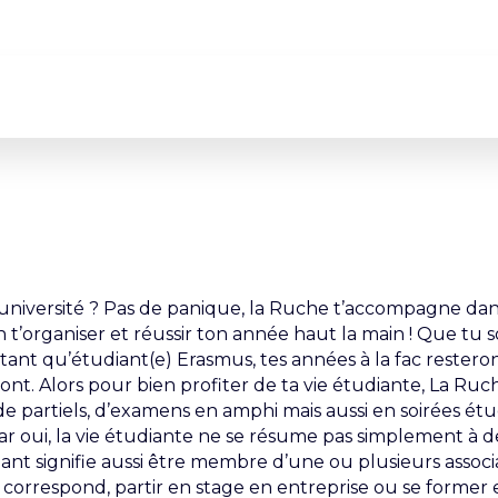
 l’université ? Pas de panique, la Ruche t’accompagne da
t’organiser et réussir ton année haut la main ! Que tu s
 tant qu’étudiant(e) Erasmus, tes années à la fac resteron
ront. Alors pour bien profiter de ta vie étudiante, La Ruc
de partiels, d’examens en amphi mais aussi en soirées ét
ar oui, la vie étudiante ne se résume pas simplement à d
diant signifie aussi être membre d’une ou plusieurs associ
e correspond, partir en stage en entreprise ou se former