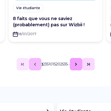
Vie étudiante
8 faits que vous ne saviez
(probablement) pas sur Wizbii !
18/01/2017
…
1
2
3
5
10
15
20
25
35