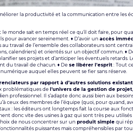
méliorer la productivité et la communication entre les 
t le monde sait en temps réel ce qu’il doit faire, pour qu
ls pour avancer sereinement. ♦ D’avoir un
accès imméd
és au travail de l’ensemble des collaborateurs sont cent
ons, calendriers) et orientés sur un objectif commun. ♦ 
e planifier ses projets et d’anticiper les éventuels retards.
nt du travail de chacun. ♦ De
se libérer l’esprit
: Tout ce
 numérique auquel elles peuvent se fier sans réserve.
renciateurs par rapport à d'autres solutions existant
x problématiques de
l’univers de la gestion de projet
en professionnel. Il s’adapte donc aussi bien aux besoins
qu’à ceux des membres de l’équipe (quoi, pour quand, ave
: les éditeurs ont longtemps fait la course aux fonctio
nnent donc vite des usines à gaz qui sont très peu utilisés
 choix de nous concentrer sur un
produit simple
qui rép
 fonctionnalités puissantes mais compréhensibles par tou